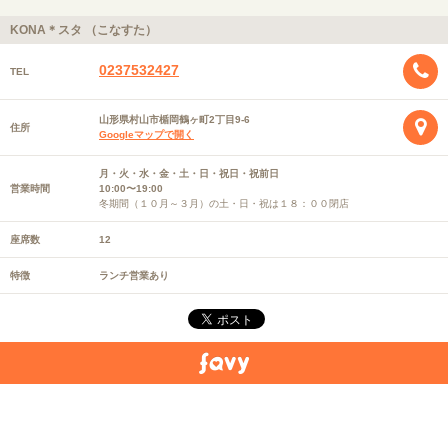
KONA＊スタ （こなすた）
0237532427
TEL
山形県村山市楯岡鶴ヶ町2丁目9-6
住所
Googleマップで開く
月・火・水・金・土・日・祝日・祝前日
営業時間
10:00〜19:00
冬期間（１０月～３月）の土・日・祝は１８：００閉店
座席数
12
特徴
ランチ営業あり